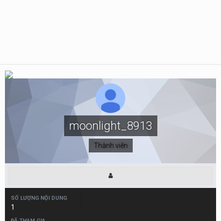
moonlight_8913
Thành viên
SỐ LƯỢNG NỘI DUNG
1
ĐÃ THAM GIA