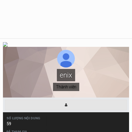
enix
Thành viên
SỐ LƯỢNG NỘI DUNG
59
ĐÃ THAM GIA