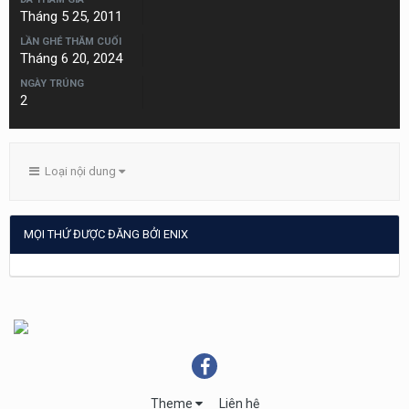
Tháng 5 25, 2011
LẦN GHÉ THĂM CUỐI
Tháng 6 20, 2024
NGÀY TRÚNG
2
Loại nội dung
MỌI THỨ ĐƯỢC ĐĂNG BỞI ENIX
Theme
Liên hệ