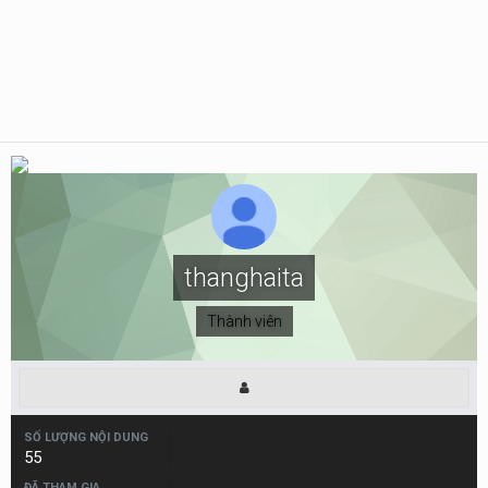
thanghaita
Thành viên
SỐ LƯỢNG NỘI DUNG
55
ĐÃ THAM GIA