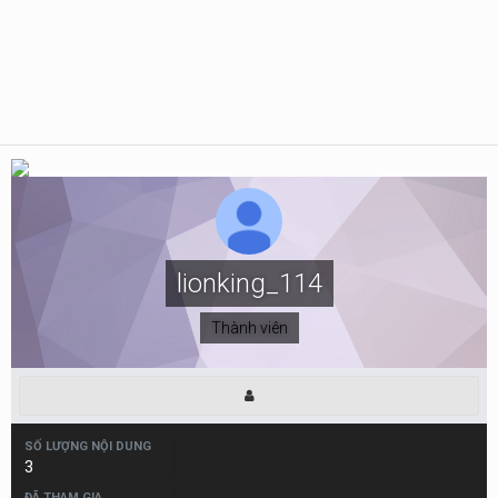
lionking_114
Thành viên
SỐ LƯỢNG NỘI DUNG
3
ĐÃ THAM GIA