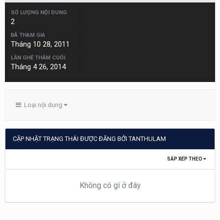
SỐ LƯỢNG NỘI DUNG
2
ĐÃ THAM GIA
Tháng 10 28, 2011
LẦN GHÉ THĂM CUỐI
Tháng 4 26, 2014
Loại nội dung
CẬP NHẬT TRẠNG THÁI ĐƯỢC ĐĂNG BỞI TANTHULAM
SẮP XẾP THEO
Không có gì ở đây