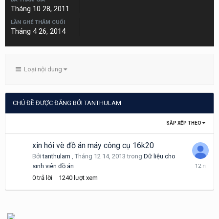
Tháng 10 28, 2011
LẦN GHÉ THĂM CUỐI
Tháng 4 26, 2014
Loại nội dung
CHỦ ĐỀ ĐƯỢC ĐĂNG BỞI TANTHULAM
SẮP XẾP THEO
xin hỏi vè đồ án máy công cụ 16k20
Bởi
tanthulam
,
Tháng 12 14, 2013
trong
Dữ liệu cho
Tháng
sinh viên đồ án
12
0
trả lời
1240
lượt xem
14,
2013