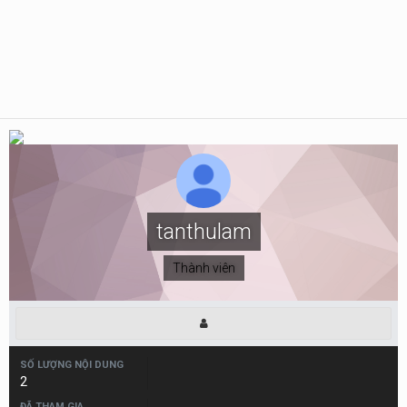
tanthulam
Thành viên
SỐ LƯỢNG NỘI DUNG
2
ĐÃ THAM GIA