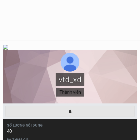
vtd_xd
Thành viên
SỐ LƯỢNG NỘI DUNG
40
ĐÃ THAM GIA