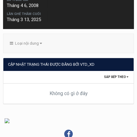
Tháng 4 6, 2008
LẦN GHÉ THĂM CUỐI
Tháng 3 13, 2025
Loại nội dung
CẬP NHẬT TRẠNG THÁI ĐƯỢC ĐĂNG BỞI VTD_XD
SẮP XẾP THEO
Không có gì ở đây