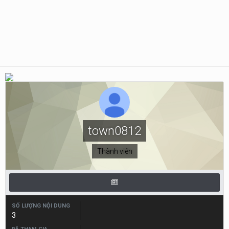
town0812
Thành viên
SỐ LƯỢNG NỘI DUNG
3