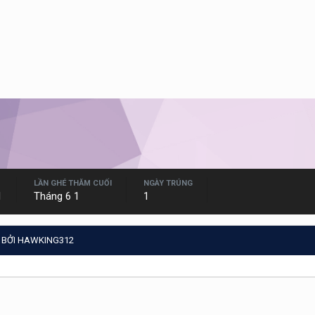
LẦN GHÉ THĂM CUỐI
NGÀY TRÚNG
1
Tháng 6 1
1
 BỞI HAWKING312