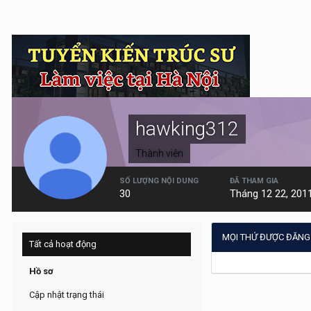
hawking312
Thành viên
SỐ LƯỢNG NỘI DUNG
ĐÃ THAM GIA
30
Tháng 12 22, 201
MỌI THỨ ĐƯỢC ĐĂNG
Tất cả hoạt động
Hồ sơ
Cập nhật trạng thái