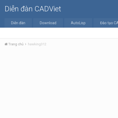
Diễn đàn CADViet
Diễn đàn
Download
AutoLisp
Đào tạo C
Trang chủ
hawking312