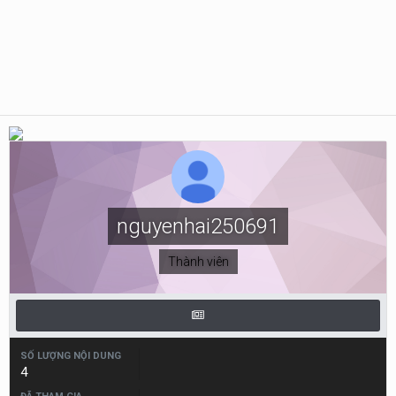
nguyenhai250691
Thành viên
SỐ LƯỢNG NỘI DUNG
4