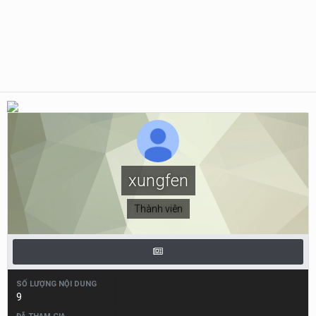
xungfen
Thành viên
SỐ LƯỢNG NỘI DUNG
9