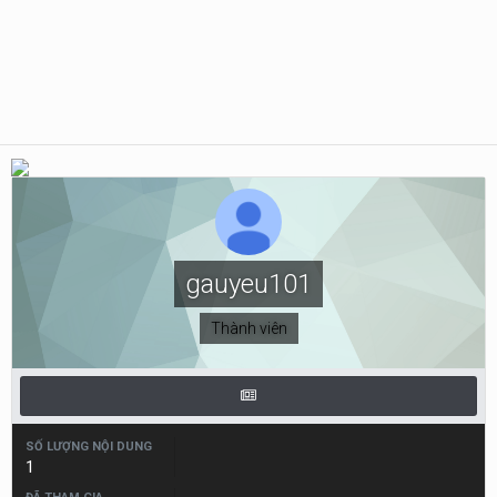
gauyeu101
Thành viên
SỐ LƯỢNG NỘI DUNG
1