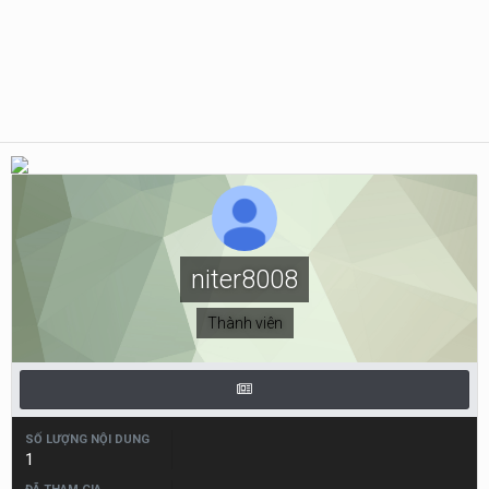
niter8008
Thành viên
SỐ LƯỢNG NỘI DUNG
1