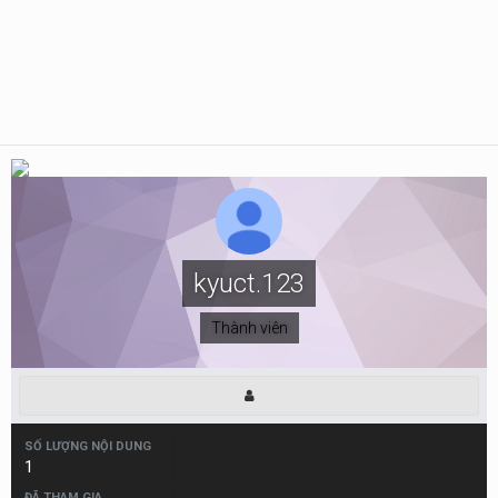
kyuct.123
Thành viên
SỐ LƯỢNG NỘI DUNG
1
ĐÃ THAM GIA