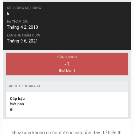
SỐ LƯỢNG NỘI DUNG
6
ĐÃ THAM GIA
Tháng 4 2, 2013
LẦN GHÉ THĂM CUỐI
Tháng 9 6, 2021
CỘNG ĐỒNG
-1
(hơi kém)
ABOUT KHOAKACA
Cấp bậc
biết pan
khoakaca không có hoạt động nào gần đây để hiển thị