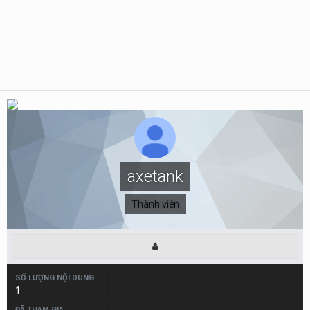
axetank
Thành viên
SỐ LƯỢNG NỘI DUNG
1
ĐÃ THAM GIA