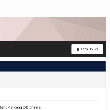
Xem Hồ Sơ
iếng việt càng tốt) :cheers: