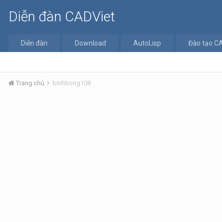
Diễn đàn CADViet
Diễn đàn
Download
AutoLisp
Đào tạo C
Trang chủ
binhbong108