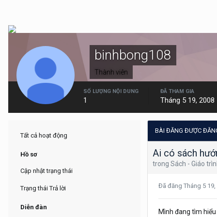
binhbong108
Thành viên
SỐ LƯỢNG NỘI DUNG
ĐÃ THAM GIA
1
Tháng 5 19, 2008
BÀI ĐĂNG ĐƯỢC ĐĂN
Tất cả hoạt động
Ai có sách hướ
Hồ sơ
trong
Sách - Giáo trình
Cập nhật trạng thái
Đã đăng
Tháng 5 19,
Trạng thái Trả lời
Diễn đàn
Mình đang tìm hiểu 