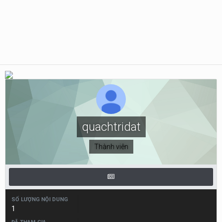
quachtridat
Thành viên
SỐ LƯỢNG NỘI DUNG
1