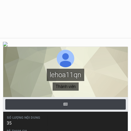
lehoa11qn
Thành viên
SỐ LƯỢNG NỘI DUNG
35