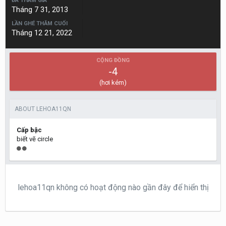
ĐÃ THAM GIA
Tháng 7 31, 2013
LẦN GHÉ THĂM CUỐI
Tháng 12 21, 2022
CỘNG ĐỒNG
-4
(hơi kém)
ABOUT LEHOA11QN
Cấp bậc
biết vẽ circle
lehoa11qn không có hoạt động nào gần đây để hiển thị