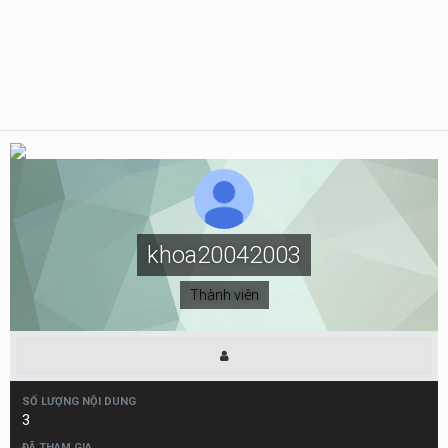
khoa20042003
Thành viên
SỐ LƯỢNG NỘI DUNG
3
ĐÃ THAM GIA