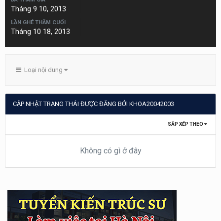
Tháng 9 10, 2013
LẦN GHÉ THĂM CUỐI
Tháng 10 18, 2013
Loại nội dung
CẬP NHẬT TRẠNG THÁI ĐƯỢC ĐĂNG BỞI KHOA20042003
SẮP XẾP THEO
Không có gì ở đây