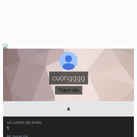
cuongggg
Thành viên
SỐ LƯỢNG NỘI DUNG
1
ĐÃ THAM GIA