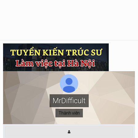
MrDifficult
Thành viên