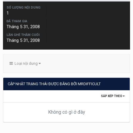
SỐ LƯỢNG NỘI DUNG
1
ĐÃ THAM GIA
Tháng 5 31, 2008
LẦN GHÉ THĂM CUỐI
Tháng 5 31, 2008
Loại nội dung
CẬP NHẬT TRẠNG THÁI ĐƯỢC ĐĂNG BỞI MRDIFFICULT
SẮP XẾP THEO
Không có gì ở đây