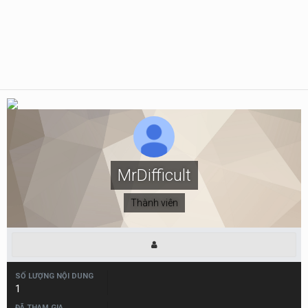
MrDifficult
Thành viên
SỐ LƯỢNG NỘI DUNG
1
ĐÃ THAM GIA