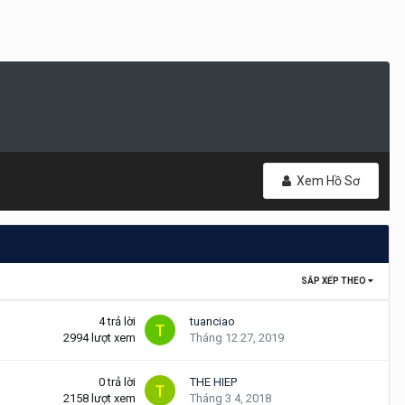
Xem Hồ Sơ
SẮP XẾP THEO
4
trả lời
tuanciao
2994
lượt xem
Tháng 12 27, 2019
0
trả lời
THE HIEP
2158
lượt xem
Tháng 3 4, 2018