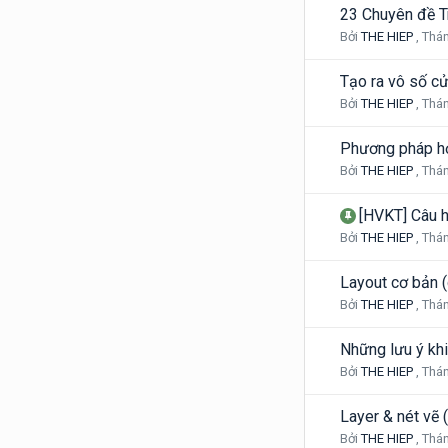
23 Chuyên đề Tr
Bởi
THE HIEP
,
Thán
Tạo ra vô số cửa
Bởi
THE HIEP
,
Thán
Phương pháp họ
Bởi
THE HIEP
,
Thán
[HVKT] Câu hỏ
Bởi
THE HIEP
,
Thán
Layout cơ bản 
Bởi
THE HIEP
,
Thán
Những lưu ý khi
Bởi
THE HIEP
,
Thán
Layer & nét vẽ (
Bởi
THE HIEP
,
Thán