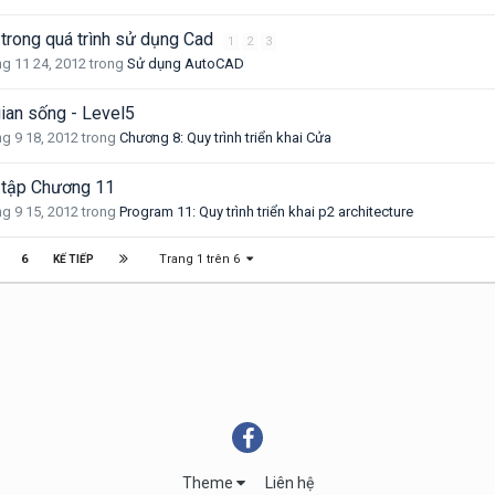
 trong quá trình sử dụng Cad
1
2
3
g 11 24, 2012
trong
Sử dụng AutoCAD
ian sống - Level5
g 9 18, 2012
trong
Chương 8: Quy trình triển khai Cửa
 tập Chương 11
g 9 15, 2012
trong
Program 11: Quy trình triển khai p2 architecture
Trang 1 trên 6
6
KẾ TIẾP
Theme
Liên hệ