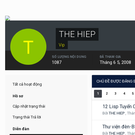
THE HIEP
Vip
SỐ LƯỢNG NỘI DUNG
ĐÃ THAM GIA
1087
Tháng 6 5, 2008
CHỦ ĐỀ ĐƯỢC ĐĂNG B
Tất cả hoạt động
1
2
3
4
5
Hồ sơ
12 Lisp Tuyển 
Cập nhật trạng thái
Bởi
THE HIEP
,
Thán
Trạng thái Trả lời
Thư viện đèn-B
Diễn đàn
Bởi
THE HIEP
,
Thán