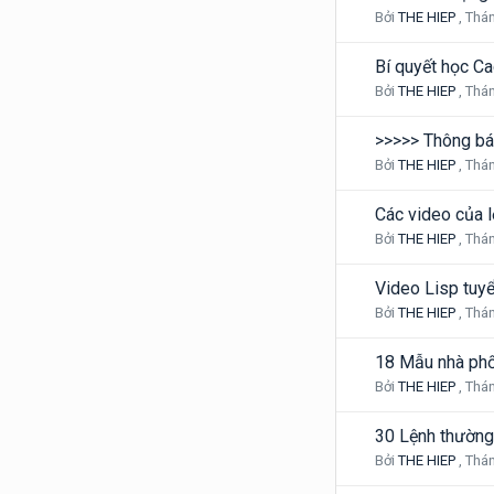
Bởi
THE HIEP
,
Thán
Bí quyết học Ca
Bởi
THE HIEP
,
Thán
>>>>> Thông bá
Bởi
THE HIEP
,
Thán
Các video của 
Bởi
THE HIEP
,
Thán
Video Lisp tuy
Bởi
THE HIEP
,
Thán
18 Mẫu nhà phố,
Bởi
THE HIEP
,
Thán
30 Lệnh thường
Bởi
THE HIEP
,
Thán