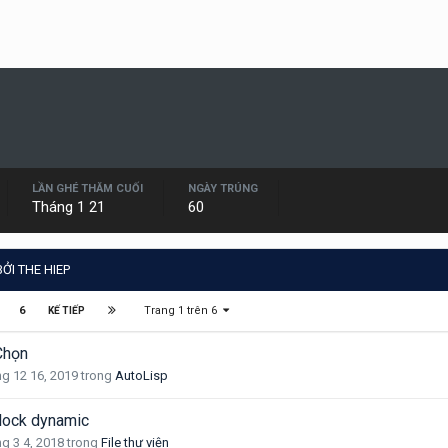
LẦN GHÉ THĂM CUỐI
NGÀY TRÚNG
Tháng 1 21
60
ỞI THE HIEP
Trang 1 trên 6
6
KẾ TIẾP
Chọn
g 12 16, 2019
trong
AutoLisp
lock dynamic
g 3 4, 2018
trong
File thư viện