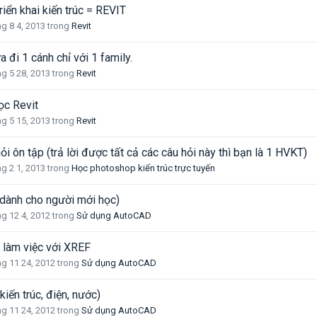
iển khai kiến trúc = REVIT
g 8 4, 2013
trong
Revit
 đi 1 cánh chỉ với 1 family.
g 5 28, 2013
trong
Revit
c Revit
g 5 15, 2013
trong
Revit
i ôn tập (trả lời được tất cả các câu hỏi này thì bạn là 1 HVKT)
g 2 1, 2013
trong
Học photoshop kiến ​​trúc trực tuyến
(dành cho người mới học)
g 12 4, 2012
trong
Sử dụng AutoCAD
 làm việc với XREF
g 11 24, 2012
trong
Sử dụng AutoCAD
kiến trúc, điện, nước)
g 11 24, 2012
trong
Sử dụng AutoCAD