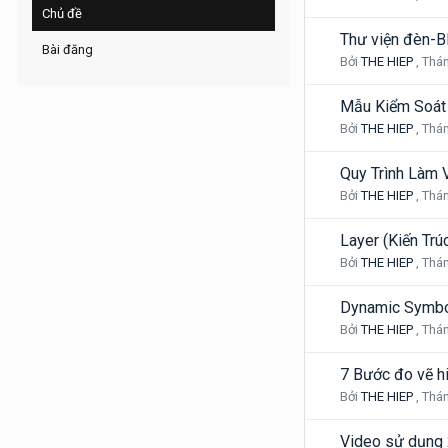
Chủ đề
Thư viện đèn-B
Bài đăng
Bởi
THE HIEP
,
Thán
Mẫu Kiểm Soát
Bởi
THE HIEP
,
Thán
Quy Trình Làm 
Bởi
THE HIEP
,
Thán
Layer (Kiến Trú
Bởi
THE HIEP
,
Thán
Dynamic Symbol
Bởi
THE HIEP
,
Thán
7 Bước đo vẽ hi
Bởi
THE HIEP
,
Thán
Video sử dụng 