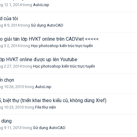
g 12 1, 2014
trong
AutoLisp
d của tôi
g 8 9, 2014
trong
Sử dụng AutoCAD
o giải tán lớp HVKT online trên CADViet <<<<<
g 3 2, 2014
trong
Học photoshop kiến ​​trúc trực tuyến
lớp HVKT online được up lên Youtube
g 2 27, 2014
trong
Học photoshop kiến ​​trúc trực tuyến
ển chọn
g 10 26, 2013
trong
AutoLisp
 biệt thự (triển khai theo kiểu cũ, không dùng Xref)
g 10 23, 2013
trong
File thư viện
 dùng
g 9 11, 2013
trong
Sử dụng AutoCAD