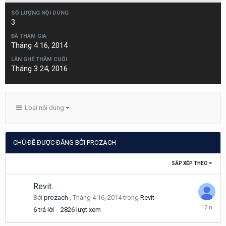
SỐ LƯỢNG NỘI DUNG
3
ĐÃ THAM GIA
Tháng 4 16, 2014
LẦN GHÉ THĂM CUỐI
Tháng 3 24, 2016
Loại nội dung
CHỦ ĐỀ ĐƯỢC ĐĂNG BỞI PROZACH
SẮP XẾP THEO
Revit.
Bởi
prozach
,
Tháng 4 16, 2014
trong
Revit
Tháng
6
trả lời
2826
lượt xem
4
16,