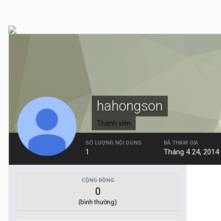
hahongson
Thành viên
SỐ LƯỢNG NỘI DUNG
ĐÃ THAM GIA
1
Tháng 4 24, 2014
CỘNG ĐỒNG
0
(bình thường)