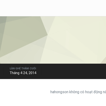
LẦN GHÉ THĂM CUỐI
Tháng 4 24, 2014
hahongson không có hoạt động nà