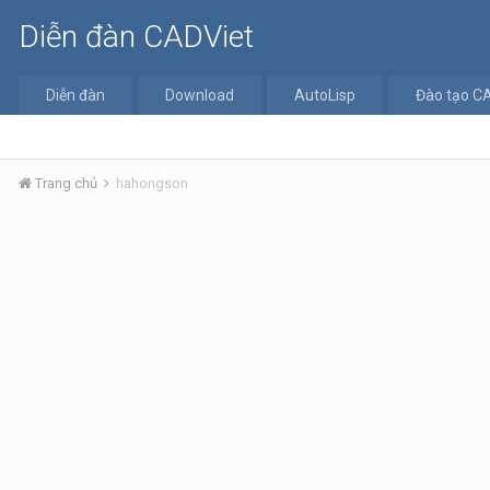
Diễn đàn CADViet
Diễn đàn
Download
AutoLisp
Đào tạo C
Trang chủ
hahongson