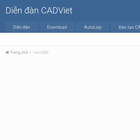
Diễn đàn CADViet
Diễn đàn
Download
AutoLisp
Đào tạo C
Trang chủ
cao0982