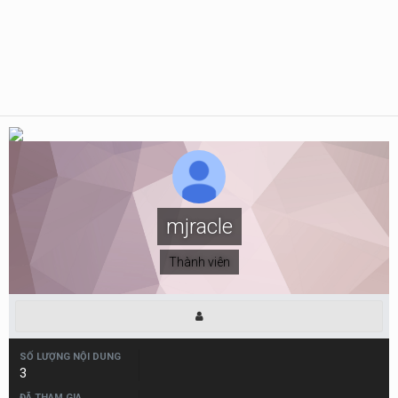
mjracle
Thành viên
SỐ LƯỢNG NỘI DUNG
3
ĐÃ THAM GIA