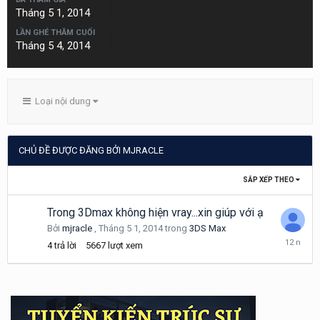
Tháng 5 1, 2014
LẦN GHÉ THĂM CUỐI
Tháng 5 4, 2014
Loại nội dung
CHỦ ĐỀ ĐƯỢC ĐĂNG BỞI MJRACLE
SẮP XẾP THEO
Trong 3Dmax không hiện vray...xin giúp với ạ
Bởi
mjracle
,
Tháng 5 1, 2014
trong
3DS Max
Tháng
4
trả lời
5667
lượt xem
5
23,
2014