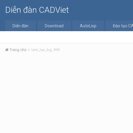
Diễn đàn CADViet
Diễn đàn
Download
AutoLisp
Đào tạo C
Trang chủ
tam_tau_bg_999