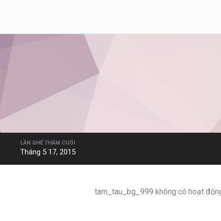
LẦN GHÉ THĂM CUỐI
Tháng 5 17, 2015
tam_tau_bg_999 không có hoạt động 