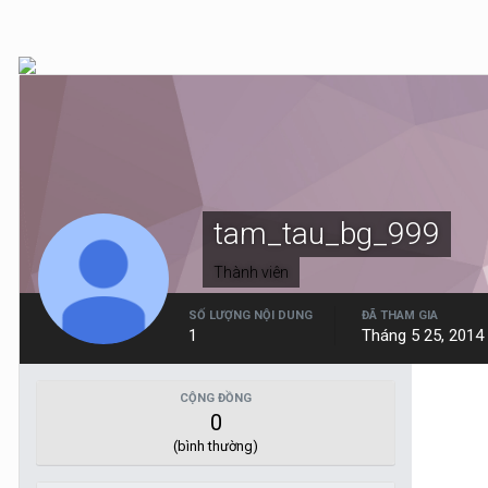
tam_tau_bg_999
Thành viên
SỐ LƯỢNG NỘI DUNG
ĐÃ THAM GIA
1
Tháng 5 25, 2014
CỘNG ĐỒNG
0
(bình thường)