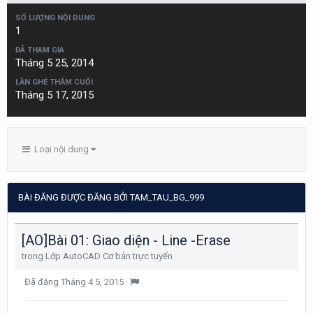
SỐ LƯỢNG NỘI DUNG
1
ĐÃ THAM GIA
Tháng 5 25, 2014
LẦN GHÉ THĂM CUỐI
Tháng 5 17, 2015
Loại nội dung
BÀI ĐĂNG ĐƯỢC ĐĂNG BỞI TAM_TAU_BG_999
[AO]Bài 01: Giao diện - Line -Erase
trong
Lớp AutoCAD Cơ bản trực tuyến
Đã đăng
Tháng 4 5, 2015
·