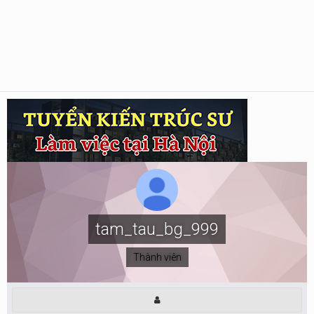
tam_tau_bg_999
Thành viên