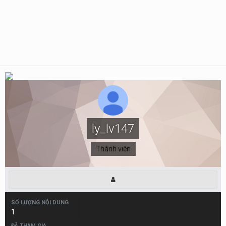
ly_lv147
Thành viên
SỐ LƯỢNG NỘI DUNG
1
ĐÃ THAM GIA