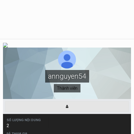
annguyen54
Thành viên
SỐ LƯỢNG NỘI DUNG
2
ĐÃ THAM GIA