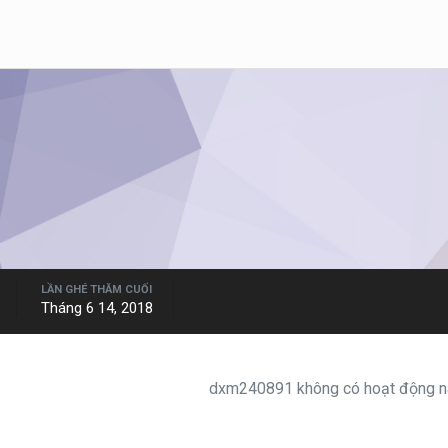
LẦN GHÉ THĂM CUỐI
Tháng 6 14, 2018
dxm240891 không có hoạt động nà