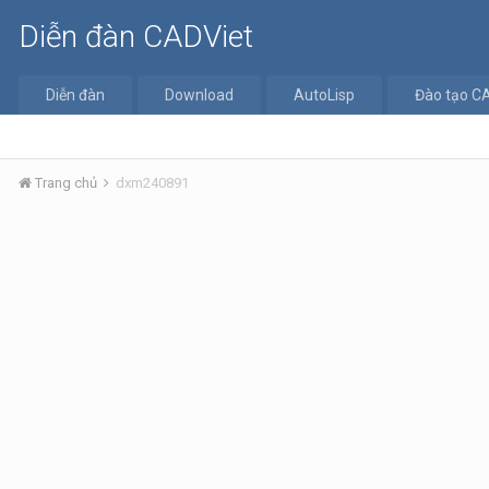
Diễn đàn CADViet
Diễn đàn
Download
AutoLisp
Đào tạo C
Trang chủ
dxm240891