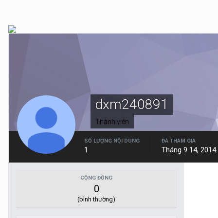
dxm240891
Thành viên
SỐ LƯỢNG NỘI DUNG
ĐÃ THAM GIA
1
Tháng 9 14, 2014
CỘNG ĐỒNG
0
(bình thường)