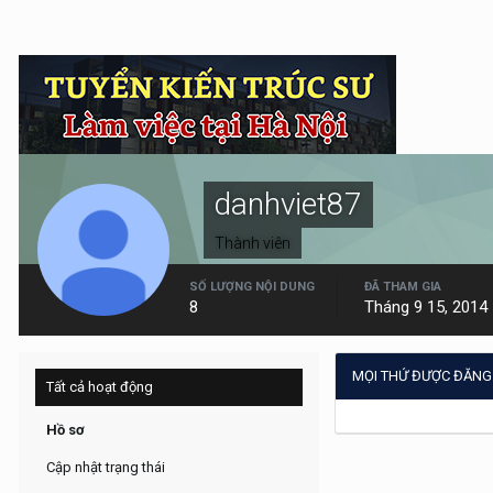
danhviet87
Thành viên
SỐ LƯỢNG NỘI DUNG
ĐÃ THAM GIA
8
Tháng 9 15, 2014
MỌI THỨ ĐƯỢC ĐĂNG
Tất cả hoạt động
Hồ sơ
Cập nhật trạng thái