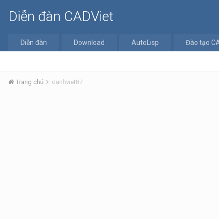
Diễn đàn CADViet
Diễn đàn
Download
AutoLisp
Đào tạo C
Trang chủ
danhviet87