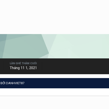
LẦN GHÉ THĂM CUỐI
Tháng 11 1, 2021
 BỞI DANHVIET87