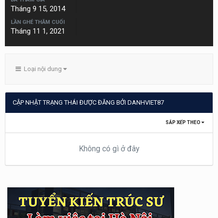
Tháng 9 15, 2014
LẦN GHÉ THĂM CUỐI
Tháng 11 1, 2021
Loại nội dung
CẬP NHẬT TRẠNG THÁI ĐƯỢC ĐĂNG BỞI DANHVIET87
SẮP XẾP THEO
Không có gì ở đây