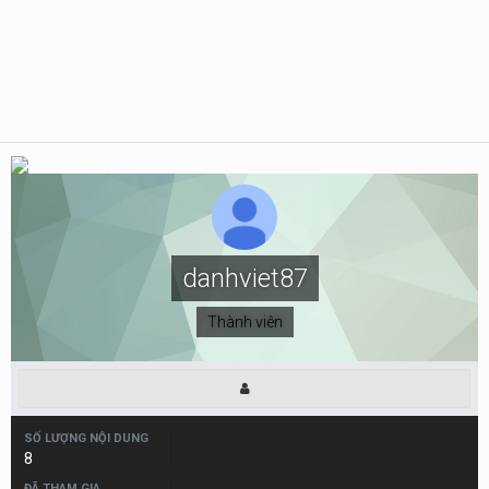
danhviet87
Thành viên
SỐ LƯỢNG NỘI DUNG
8
ĐÃ THAM GIA