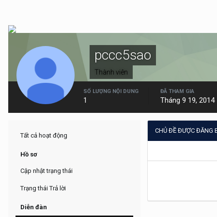
pccc5sao
Thành viên
SỐ LƯỢNG NỘI DUNG
ĐÃ THAM GIA
1
Tháng 9 19, 2014
CHỦ ĐỀ ĐƯỢC ĐĂNG 
Tất cả hoạt động
Hồ sơ
Cập nhật trạng thái
Trạng thái Trả lời
Diễn đàn