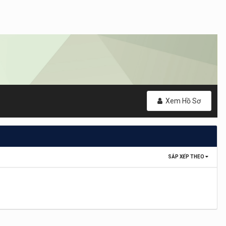
Xem Hồ Sơ
SẮP XẾP THEO