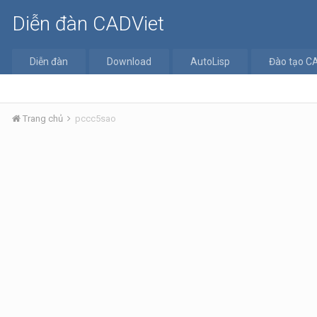
Diễn đàn CADViet
Diễn đàn
Download
AutoLisp
Đào tạo C
Trang chủ
pccc5sao