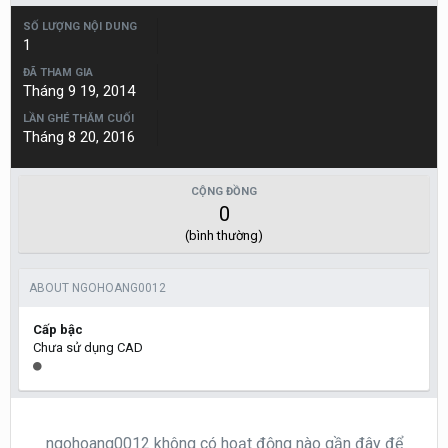
SỐ LƯỢNG NỘI DUNG
1
ĐÃ THAM GIA
Tháng 9 19, 2014
LẦN GHÉ THĂM CUỐI
Tháng 8 20, 2016
CỘNG ĐỒNG
0
(bình thường)
ABOUT NGOHOANG0012
Cấp bậc
Chưa sử dụng CAD
ngohoang0012 không có hoạt động nào gần đây để