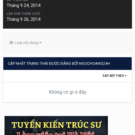
Tháng 9 24, 2014
LẦN GHÉ THĂM CUỐI
Tháng 9 26, 2014
Loại nội dung
CẬP NHẬT TRẠNG THÁI ĐƯỢC ĐĂNG BỞI NGOCHOANG24H
SẮP XẾP THEO
Không có gì ở đây