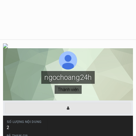
ngochoang24h
Thành viên
SỐ LƯỢNG NỘI DUNG
2
ĐÃ THAM GIA