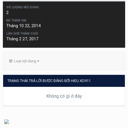
SỐ LƯỢNG NỘI DUNG
2
ĐÃ THAM GIA
Tháng 10 22, 2014
LẦN GHÉ THĂM CUỐI
Tháng 2 27, 2017
Loại nội dung
TRẠNG THÁI TRẢ LỜI ĐƯỢC ĐĂNG BỞI HIEU.XD911
Không có gì ở đây