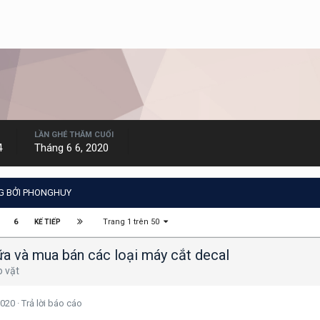
LẦN GHÉ THĂM CUỐI
4
Tháng 6 6, 2020
G BỞI PHONGHUY
Trang 1 trên 50
6
KẾ TIẾP
a và mua bán các loại máy cắt decal
o vặt
2020
·
Trả lời báo cáo