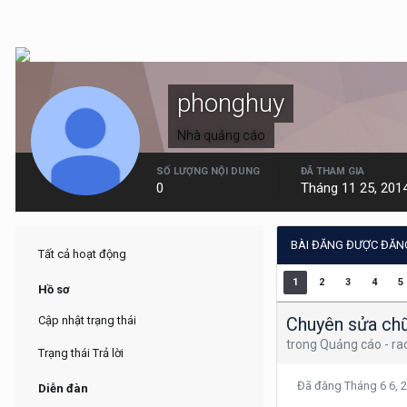
phonghuy
Nhà quảng cáo
SỐ LƯỢNG NỘI DUNG
ĐÃ THAM GIA
0
Tháng 11 25, 201
BÀI ĐĂNG ĐƯỢC ĐĂN
Tất cả hoạt động
1
2
3
4
5
Hồ sơ
Chuyên sửa chữ
Cập nhật trạng thái
trong
Quảng cáo - ra
Trạng thái Trả lời
Đã đăng
Tháng 6 6, 
Diễn đàn