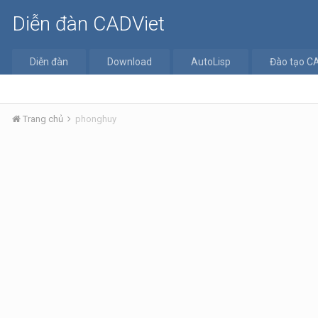
Diễn đàn CADViet
Diễn đàn
Download
AutoLisp
Đào tạo C
Trang chủ
phonghuy