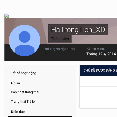
HaTrongTien_XD
Thành viên
SỐ LƯỢNG NỘI DUNG
ĐÃ THAM GIA
1
Tháng 12 4, 2014
CHỦ ĐỀ ĐƯỢC ĐĂNG 
Tất cả hoạt động
Hồ sơ
Cập nhật trạng thái
Trạng thái Trả lời
Diễn đàn