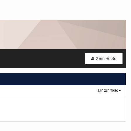
Xem Hồ Sơ
SẮP XẾP THEO