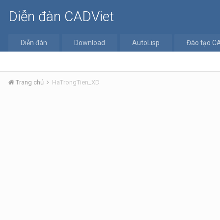
Diễn đàn CADViet
Diễn đàn
Download
AutoLisp
Đào tạo C
Trang chủ
HaTrongTien_XD