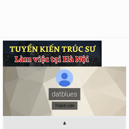
datblues
Thành viên