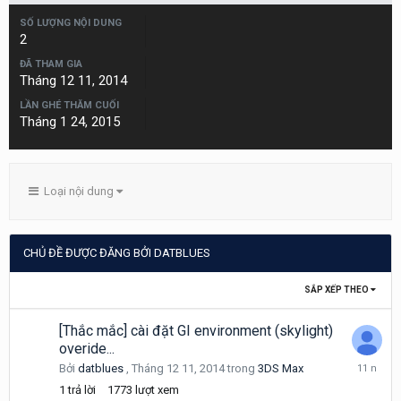
SỐ LƯỢNG NỘI DUNG
2
ĐÃ THAM GIA
Tháng 12 11, 2014
LẦN GHÉ THĂM CUỐI
Tháng 1 24, 2015
Loại nội dung
CHỦ ĐỀ ĐƯỢC ĐĂNG BỞI DATBLUES
SẮP XẾP THEO
[Thắc mắc] cài đặt GI environment (skylight)
overide...
Tháng
Bởi
datblues
,
Tháng 12 11, 2014
trong
3DS Max
12
1
trả lời
1773
lượt xem
19,