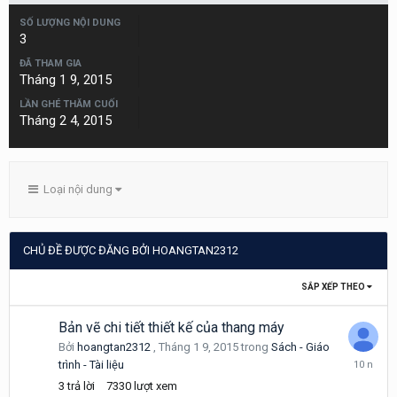
SỐ LƯỢNG NỘI DUNG
3
ĐÃ THAM GIA
Tháng 1 9, 2015
LẦN GHÉ THĂM CUỐI
Tháng 2 4, 2015
Loại nội dung
CHỦ ĐỀ ĐƯỢC ĐĂNG BỞI HOANGTAN2312
SẮP XẾP THEO
Bản vẽ chi tiết thiết kế của thang máy
Bởi
hoangtan2312
,
Tháng 1 9, 2015
trong
Sách - Giáo
Tháng
trình - Tài liệu
1
3
trả lời
7330
lượt xem
25,