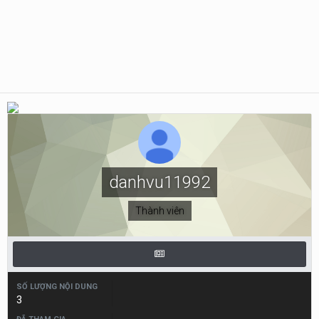
danhvu11992
Thành viên
SỐ LƯỢNG NỘI DUNG
3