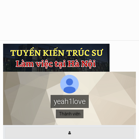
yeah1love
Thành viên