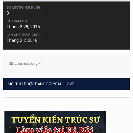
SỐ LƯỢNG NỘI DUNG
3
ĐÃ THAM GIA
Tháng 2 28, 2015
LẦN GHÉ THĂM CUỐI
Tháng 2 2, 2016
Loại nội dung
MỌI THỨ ĐƯỢC ĐĂNG BỞI YEAH1LOVE