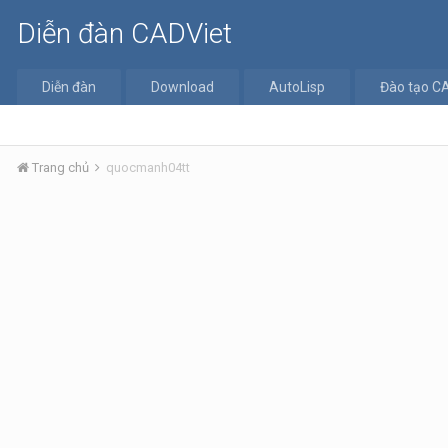
Diễn đàn CADViet
Diễn đàn
Download
AutoLisp
Đào tạo C
Trang chủ
quocmanh04tt