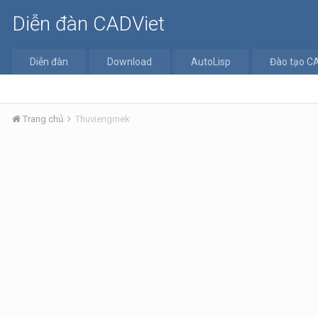
Diễn đàn CADViet
Diễn đàn
Download
AutoLisp
Đào tạo C
Trang chủ
Thuviengmek