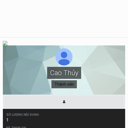
Cao Thủy
Thành viên
SỐ LƯỢNG NỘI DUNG
1
ĐÃ THAM GIA