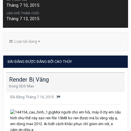
Tháng 7 10, 2015
LẦN GHÉ THĂM CUỐI
Tháng 7 13, 2015
Loại nội dung
BÀI ĐĂNG ĐƯỢC ĐĂNG BỞI CAO THỦY
Render Bị Văng
trong
3DS Max
Đã đăng
Tháng 7 10, 2015
·
Mọi người cho em hỏi, máy ở cty em cấu
hình như thế này sao ren file 15MB ko ren được mà bị văng vậy ạ,
em dùng max 2012. Ai biết cách khắc phục chỉ giùm em với, e
cảm ơn nhìu ạ.