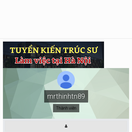
mrthinhtn89
Thành viên