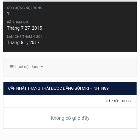
SỐ LƯỢNG NỘI DUNG
1
ĐÃ THAM GIA
Tháng 7 27, 2015
LẦN GHÉ THĂM CUỐI
Tháng 8 1, 2017
Loại nội dung
CẬP NHẬT TRẠNG THÁI ĐƯỢC ĐĂNG BỞI MRTHINHTN89
SẮP XẾP THEO
Không có gì ở đây