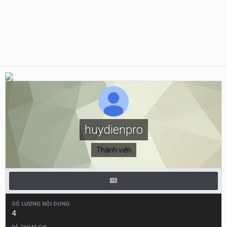
huydienpro
Thành viên
SỐ LƯỢNG NỘI DUNG
4